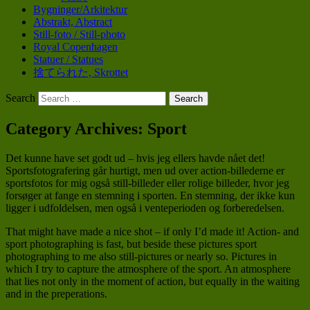
Bygninger/Arkitektur
Abstrakt, Abstract
Still-foto / Still-photo
Royal Copenhagen
Statuer / Statues
捨てられた, Skrottet
Search
POV
Category Archives:
Sport
tphoto.dk
Det kunne have set godt ud – hvis jeg ellers havde nået det!
Sportsfotografering går hurtigt, men ud over action-billederne er
sportsfotos for mig også still-billeder eller rolige billeder, hvor jeg
forsøger at fange en stemning i sporten. En stemning, der ikke kun
ligger i udfoldelsen, men også i venteperioden og forberedelsen.
That might have made a nice shot – if only I’d made it! Action- and
sport photographing is fast, but beside these pictures sport
photographing to me also still-pictures or nearly so. Pictures in
which I try to capture the atmosphere of the sport. An atmosphere
that lies not only in the moment of action, but equally in the waiting
and in the preperations.