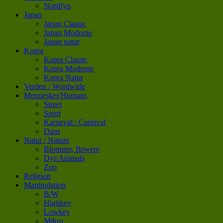
Nordfyn
Japan
Japan Classic
Japan Moderne
Japan natur
Korea
Korea Classic
Korea Moderne
Korea Natur
Verden / Wordwide
Mennesker/Humans
Street
Sport
Karneval / Carnival
Dans
Natur / Nature
Blomster, flowers
Dyr/Animals
Zoo
Religion
Manipulation
B/W
Highkey
Lowkey
Mikro