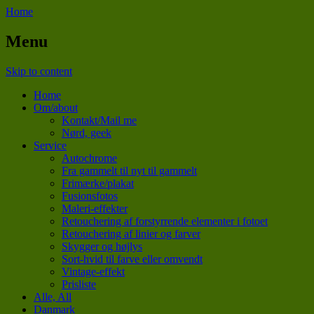
Home
Menu
Skip to content
Home
Om/about
Kontakt/Mail me
Nørd, geek
Service
Autochrome
Fra gammelt til nyt til gammelt
Frimærke/plakat
Fusionsfotos
Maleri-effekter
Retouchering af forstyrrende elementer i fotoet
Retouchering af linier og farver
Skygger og højlys
Sort-hvid til farve eller omvendt
Vintage-effekt
Prisliste
Alle, All
Danmark