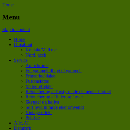
Home
Menu
Skip to content
Home
Om/about
Kontakt/Mail me
Nørd, geek
Service
Autochrome
Fra gammelt til nyt til gammelt
Frimærke/plakat
Fusionsfotos
Maleri-effekter
Retouchering af forstyrrende elementer i fotoet
Retouchering af linier og farver
Skygger og højlys
Sort-hvid til farve eller omvendt
Vintage-effekt
Prisliste
Alle, All
Danmark