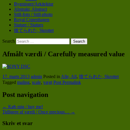
Bygninger/Arkitektur
Abstrakt, Abstract
Still-foto / Still-photo
Royal Copenhagen
Statuer / Statues
捨てられた, Skrottet
Search
POV
Afmålt værdi / Carefully measured value
tphoto.dk
17. marts 2013
admin
Posted in
Alle, All
,
捨てられた, Skrottet
Tagged
maling
,
scale
,
vægt
Post Permalink
Post navigation
←
Køb mig / buy me!
Tidligere af værdi / Once precious…
→
Skriv et svar