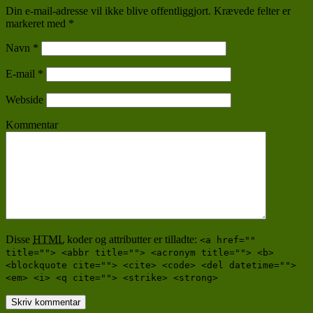
Din e-mail-adresse vil ikke blive offentliggjort. Krævede felter er
markeret med
*
Navn
*
E-mail
*
Webside
Kommentar
Disse
HTML
koder og attributter er tilladte:
<a href=""
title=""> <abbr title=""> <acronym title=""> <b>
<blockquote cite=""> <cite> <code> <del datetime="">
<em> <i> <q cite=""> <strike> <strong>