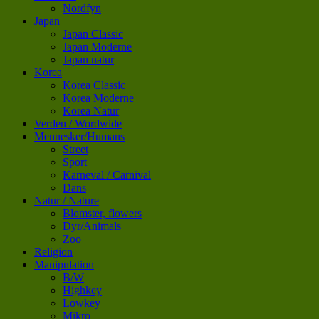
Nordfyn
Japan
Japan Classic
Japan Moderne
Japan natur
Korea
Korea Classic
Korea Moderne
Korea Natur
Verden / Wordwide
Mennesker/Humans
Street
Sport
Karneval / Carnival
Dans
Natur / Nature
Blomster, flowers
Dyr/Animals
Zoo
Religion
Manipulation
B/W
Highkey
Lowkey
Mikro