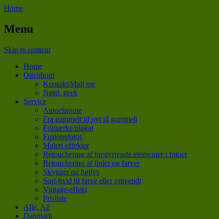
Home
Menu
Skip to content
Home
Om/about
Kontakt/Mail me
Nørd, geek
Service
Autochrome
Fra gammelt til nyt til gammelt
Frimærke/plakat
Fusionsfotos
Maleri-effekter
Retouchering af forstyrrende elementer i fotoet
Retouchering af linier og farver
Skygger og højlys
Sort-hvid til farve eller omvendt
Vintage-effekt
Prisliste
Alle, All
Danmark