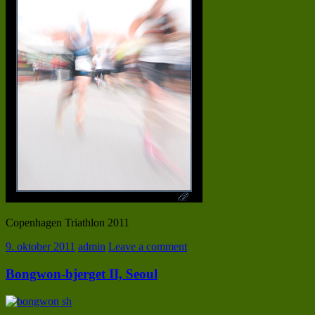
Copenhagen Triathlon 2011
9. oktober 2011
admin
Leave a comment
Bongwon-bjerget II, Seoul