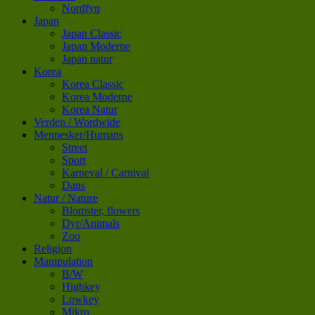
Nordfyn
Japan
Japan Classic
Japan Moderne
Japan natur
Korea
Korea Classic
Korea Moderne
Korea Natur
Verden / Wordwide
Mennesker/Humans
Street
Sport
Karneval / Carnival
Dans
Natur / Nature
Blomster, flowers
Dyr/Animals
Zoo
Religion
Manipulation
B/W
Highkey
Lowkey
Mikro