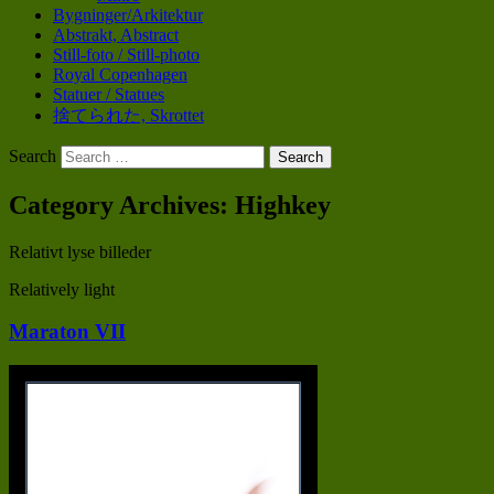
Bygninger/Arkitektur
Abstrakt, Abstract
Still-foto / Still-photo
Royal Copenhagen
Statuer / Statues
捨てられた, Skrottet
Search
POV
Category Archives:
Highkey
tphoto.dk
Relativt lyse billeder
Relatively light
Maraton VII