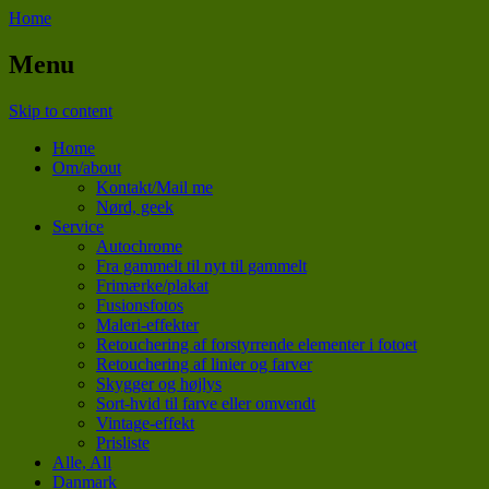
Home
Menu
Skip to content
Home
Om/about
Kontakt/Mail me
Nørd, geek
Service
Autochrome
Fra gammelt til nyt til gammelt
Frimærke/plakat
Fusionsfotos
Maleri-effekter
Retouchering af forstyrrende elementer i fotoet
Retouchering af linier og farver
Skygger og højlys
Sort-hvid til farve eller omvendt
Vintage-effekt
Prisliste
Alle, All
Danmark