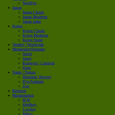
Nordfyn
Japan
Japan Classic
Japan Moderne
Japan natur
Korea
Korea Classic
Korea Moderne
Korea Natur
Verden / Wordwide
Mennesker/Humans
Street
Sport
Karneval / Carnival
Dans
Natur / Nature
Blomster, flowers
Dyr/Animals
Zoo
Religion
Manipulation
B/W
Highkey
Lowkey
Mikro