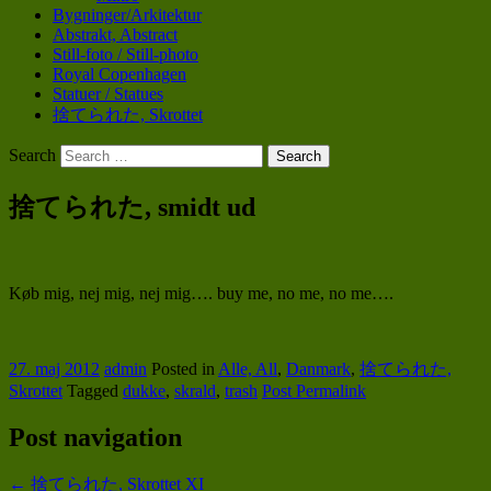
Bygninger/Arkitektur
Abstrakt, Abstract
Still-foto / Still-photo
Royal Copenhagen
Statuer / Statues
捨てられた, Skrottet
Search
POV
tphoto.dk
捨てられた, smidt ud
Køb mig, nej mig, nej mig…. buy me, no me, no me….
27. maj 2012
admin
Posted in
Alle, All
,
Danmark
,
捨てられた,
Skrottet
Tagged
dukke
,
skrald
,
trash
Post Permalink
Post navigation
←
捨てられた, Skrottet XI